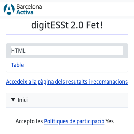
Vés al contingut
digitESSt 2.0 Fet!
Secondary tabs
(pestanya activa)
HTML
Table
Accedeix a la pàgina dels resutalts i recomanacions
Inici
Accepto les
Polítiques de participació
Yes