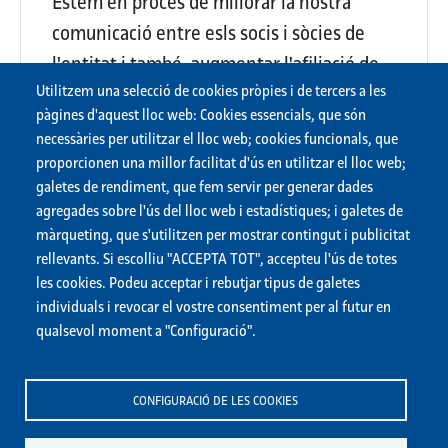
Estem en procés de millorar la nostra
comunicació entre esls socis i sòcies de
l'entitat i també, augmentar l'afiliació de
Utilitzem una selecció de cookies pròpies i de tercers a les
nous integrants a la nostra causa social.
pàgines d'aquest lloc web: Cookies essencials, que són
necessàries per utilitzar el lloc web; cookies funcionals, que
proporcionen una millor facilitat d'ús en utilitzar el lloc web;
Descarregar les respostes en PDF
galetes de rendiment, que fem servir per generar dades
agregades sobre l'ús del lloc web i estadístiques; i galetes de
màrqueting, que s'utilitzen per mostrar contingut i publicitat
rellevants. Si escolliu "ACCEPTA TOT", accepteu l'ús de totes
les cookies. Podeu acceptar i rebutjar tipus de galetes
individuals i revocar el vostre consentiment per al futur en
qualsevol moment a "Configuració".
CONFIGURACIÓ DE LES COOKIES