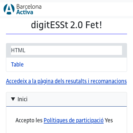
Vés al contingut
digitESSt 2.0 Fet!
Secondary tabs
(pestanya activa)
HTML
Table
Accedeix a la pàgina dels resutalts i recomanacions
Inici
Accepto les
Polítiques de participació
Yes