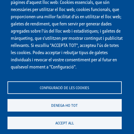
pàgines d'aquest lloc web: Cookies essencials, que són
necessàries per utilitzar el lloc web; cookies funcionals, que
proporcionen una millor facilitat d'ús en utilitzar el lloc web;
Descarregar les respostes en PDF
galetes de rendiment, que fem servir per generar dades
agregades sobre l'ús del lloc web i estadístiques; i galetes de
màrqueting, que s'utilitzen per mostrar contingut i publicitat
rellevants. Si escolliu "ACCEPTA TOT", accepteu l'ús de totes
les cookies. Podeu acceptar i rebutjar tipus de galetes
individuals i revocar el vostre consentiment per al futur en
qualsevol moment a "Configuració".
CONFIGURACIÓ DE LES COOKIES
DENEGA-HO TOT
ACCEPT ALL