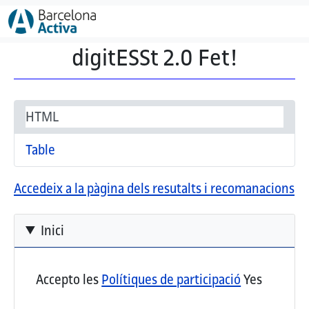
Vés al contingut
digitESSt 2.0 Fet!
Secondary tabs
(pestanya activa)
HTML
Table
Accedeix a la pàgina dels resutalts i recomanacions
Inici
Accepto les
Polítiques de participació
Yes