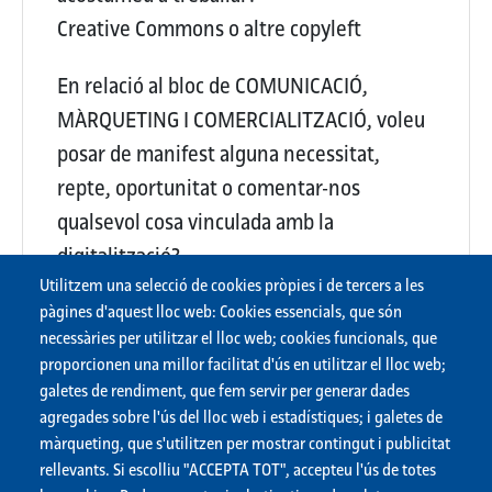
Creative Commons o altre copyleft
En relació al bloc de COMUNICACIÓ,
MÀRQUETING I COMERCIALITZACIÓ, voleu
posar de manifest alguna necessitat,
repte, oportunitat o comentar-nos
qualsevol cosa vinculada amb la
digitalització?
Utilitzem una selecció de cookies pròpies i de tercers a les
{Buit}
pàgines d'aquest lloc web: Cookies essencials, que són
necessàries per utilitzar el lloc web; cookies funcionals, que
proporcionen una millor facilitat d'ús en utilitzar el lloc web;
Descarregar les respostes en PDF
galetes de rendiment, que fem servir per generar dades
agregades sobre l'ús del lloc web i estadístiques; i galetes de
màrqueting, que s'utilitzen per mostrar contingut i publicitat
rellevants. Si escolliu "ACCEPTA TOT", accepteu l'ús de totes