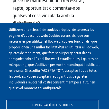
posar de manifest alguna necessitat,
repte, oportunitat o comentar-nos
qualsevol cosa vinculada amb la
digitalització?
Utilitzem una selecció de cookies pròpies i de tercers a les
{Buit}
pàgines d'aquest lloc web: Cookies essencials, que són
necessàries per utilitzar el lloc web; cookies funcionals, que
proporcionen una millor facilitat d'ús en utilitzar el lloc web;
Descarregar les respostes en PDF
galetes de rendiment, que fem servir per generar dades
agregades sobre l'ús del lloc web i estadístiques; i galetes de
màrqueting, que s'utilitzen per mostrar contingut i publicitat
rellevants. Si escolliu "ACCEPTA TOT", accepteu l'ús de totes
les cookies. Podeu acceptar i rebutjar tipus de galetes
individuals i revocar el vostre consentiment per al futur en
qualsevol moment a "Configuració".
CONFIGURACIÓ DE LES COOKIES