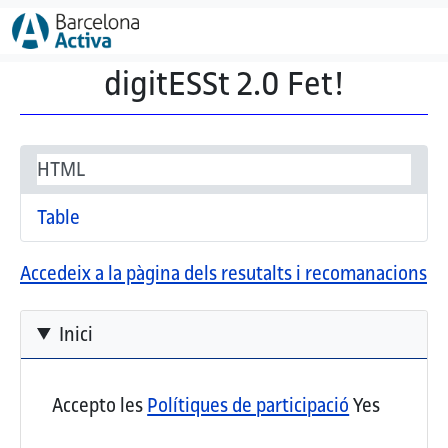
Vés al contingut
digitESSt 2.0 Fet!
Secondary tabs
(pestanya activa)
HTML
Table
Accedeix a la pàgina dels resutalts i recomanacions
Inici
Accepto les
Polítiques de participació
Yes