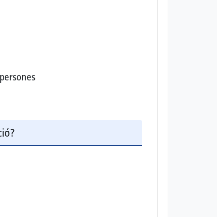
s persones
ció?