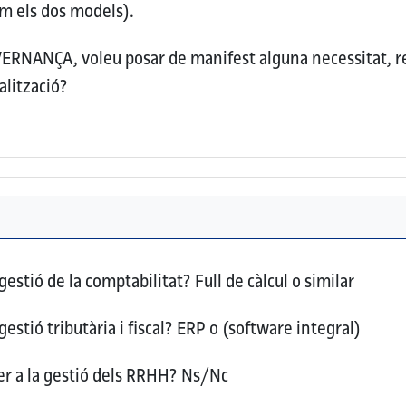
nim els dos models).
OVERNANÇA, voleu posar de manifest alguna necessitat, 
alització?
 gestió de la comptabilitat?
Full de càlcul o similar
gestió tributària i fiscal?
ERP o (software integral)
per a la gestió dels RRHH?
Ns/Nc