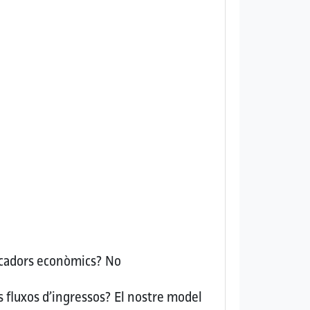
dicadors econòmics?
No
s fluxos d’ingressos?
El nostre model