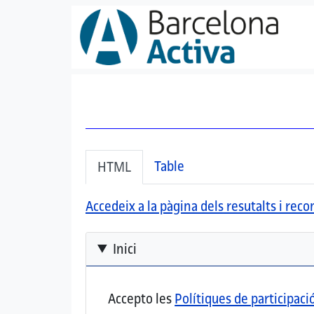
Vés al contingut
Secondary tabs
(pestanya activa)
Table
HTML
Accedeix a la pàgina dels resutalts i re
Inici
Accepto les
Polítiques de participaci