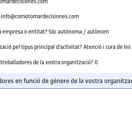
mardecisiones.com
info@comotomardecisiones.com
ra empresa o entitat?
Sóc autònoma / autònom
ació pel tipus principal d'activitat?
Atenció i cura de le
treballadores de la vostra organització?
0
ores en funció de gènere de la vostra organitza