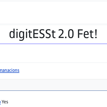
digitESSt 2.0 Fet!
comanacions
ó
Yes