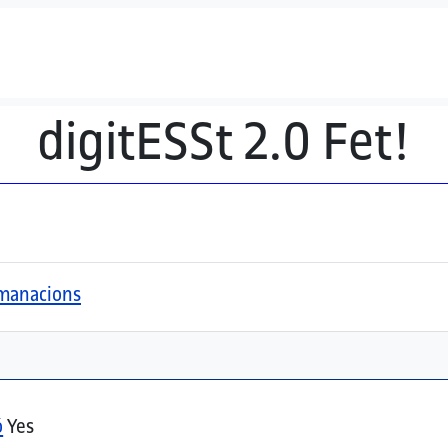
digitESSt 2.0 Fet!
comanacions
ó
Yes