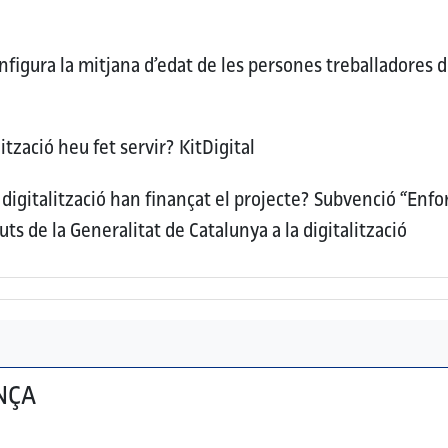
figura la mitjana d’edat de les persones treballadores d
ització heu fet servir?
KitDigital
digitalització han finançat el projecte?
Subvenció “Enfor
uts de la Generalitat de Catalunya a la digitalització
NÇA