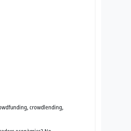
owdfunding, crowdlending,