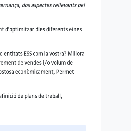
ernança, dos aspectes rellevants pel
d'optimitzar dles diferents eines
 o entitats ESS com la vostra?
Millora
ncrement de vendes i/o volum de
t costosa econòmicament, Permet
finició de plans de treball,