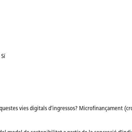
C
Sí
uestes vies digitals d’ingressos?
Microfinançament (cr