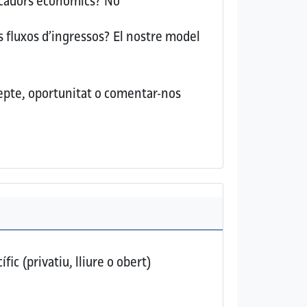
dicadors econòmics?
No
s fluxos d’ingressos?
El nostre model
repte, oportunitat o comentar-nos
ic (privatiu, lliure o obert)