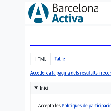
Vés al contingut
Secondary tabs
(pestanya activa)
Table
HTML
Accedeix a la pàgina dels resutalts i re
Inici
Accepto les
Polítiques de participaci