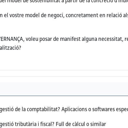
del model de sostenibilitat a partir de la concreció d'in
en el vostre model de negoci, concretament en relació al
OVERNANÇA, voleu posar de manifest alguna necessitat, 
alització?
 gestió de la comptabilitat?
Aplicacions o softwares específ
gestió tributària i fiscal?
Full de càlcul o similar