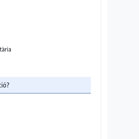
tària
ció?