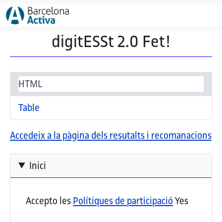
Vés al contingut
digitESSt 2.0 Fet!
Secondary tabs
(pestanya activa)
HTML
Table
Accedeix a la pàgina dels resutalts i recomanacions
Inici
Accepto les
Polítiques de participació
Yes