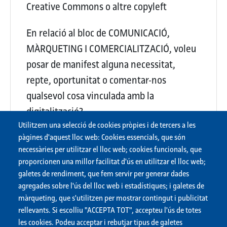
Creative Commons o altre copyleft
En relació al bloc de COMUNICACIÓ,
MÀRQUETING I COMERCIALITZACIÓ, voleu
posar de manifest alguna necessitat,
repte, oportunitat o comentar-nos
qualsevol cosa vinculada amb la
digitalització?
Utilitzem una selecció de cookies pròpies i de tercers a les
cap
pàgines d'aquest lloc web: Cookies essencials, que són
necessàries per utilitzar el lloc web; cookies funcionals, que
proporcionen una millor facilitat d'ús en utilitzar el lloc web;
Descarregar les respostes en PDF
galetes de rendiment, que fem servir per generar dades
agregades sobre l'ús del lloc web i estadístiques; i galetes de
màrqueting, que s'utilitzen per mostrar contingut i publicitat
rellevants. Si escolliu "ACCEPTA TOT", accepteu l'ús de totes
les cookies. Podeu acceptar i rebutjar tipus de galetes