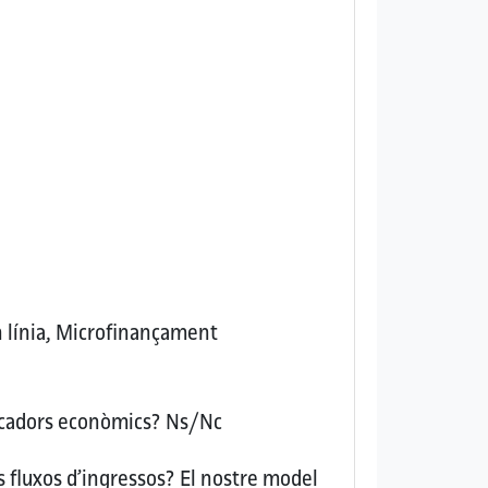
 línia, Microfinançament
dicadors econòmics?
Ns/Nc
s fluxos d’ingressos?
El nostre model