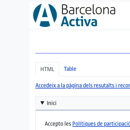
Vés al contingut
Secondary tabs
(pestanya activa)
Table
HTML
Accedeix a la pàgina dels resutalts i re
Inici
Accepto les
Polítiques de participaci