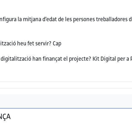
figura la mitjana d’edat de les persones treballadores d
ització heu fet servir?
Cap
digitalització han finançat el projecte?
Kit Digital per a
NÇA