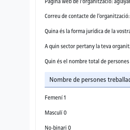
Pàgina web de l'organització:
aglaya
Correu de contacte de l’organització:
Quina és la forma jurídica de la vost
A quin sector pertany la teva organitz
Quin és el nombre total de persones 
Nombre de persones treballad
Femení
1
Masculí
0
No-binari
0