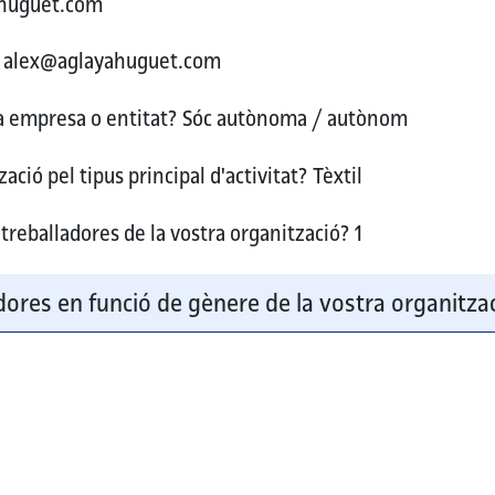
huguet.com
alex@aglayahuguet.com
ra empresa o entitat?
Sóc autònoma / autònom
ació pel tipus principal d'activitat?
Tèxtil
treballadores de la vostra organització?
1
ores en funció de gènere de la vostra organitza