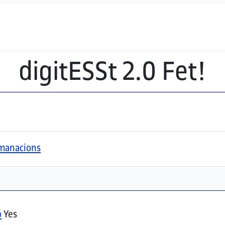
digitESSt 2.0 Fet!
comanacions
ó
Yes