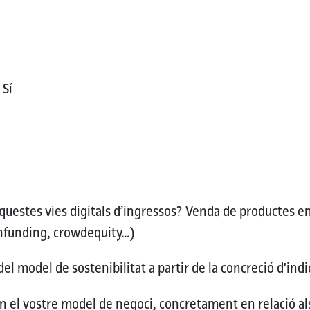
C
Sí
uestes vies digitals d’ingressos?
Venda de productes en
hfunding, crowdequity…)
del model de sostenibilitat a partir de la concreció d'in
en el vostre model de negoci, concretament en relació al