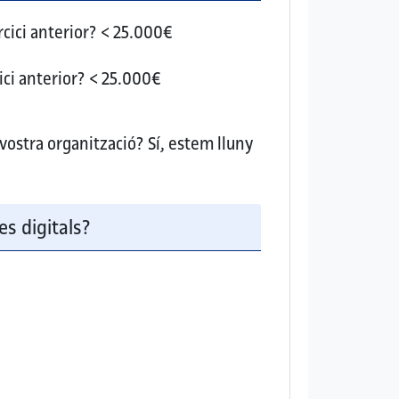
cici anterior?
< 25.000€
ici anterior?
< 25.000€
 vostra organització?
Sí, estem lluny
es digitals?