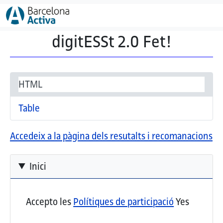
Vés al contingut
digitESSt 2.0 Fet!
Secondary tabs
(pestanya activa)
HTML
Table
Accedeix a la pàgina dels resutalts i recomanacions
Inici
Accepto les
Polítiques de participació
Yes