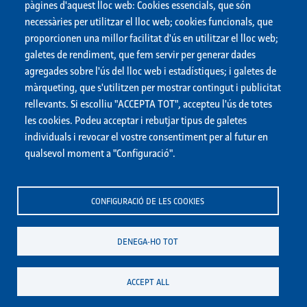
pàgines d'aquest lloc web: Cookies essencials, que són
necessàries per utilitzar el lloc web; cookies funcionals, que
proporcionen una millor facilitat d'ús en utilitzar el lloc web;
Descarregar les respostes en PDF
galetes de rendiment, que fem servir per generar dades
agregades sobre l'ús del lloc web i estadístiques; i galetes de
màrqueting, que s'utilitzen per mostrar contingut i publicitat
rellevants. Si escolliu "ACCEPTA TOT", accepteu l'ús de totes
les cookies. Podeu acceptar i rebutjar tipus de galetes
individuals i revocar el vostre consentiment per al futur en
qualsevol moment a "Configuració".
CONFIGURACIÓ DE LES COOKIES
DENEGA-HO TOT
ACCEPT ALL