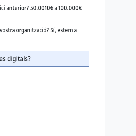
ici anterior?
50.0010€ a 100.000€
 vostra organització?
Sí, estem a
es digitals?