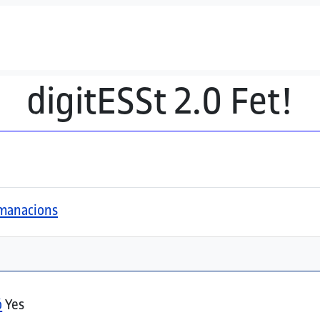
digitESSt 2.0 Fet!
comanacions
ó
Yes