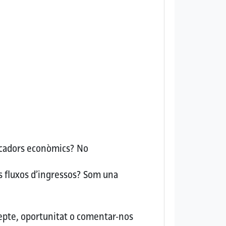
dicadors econòmics?
No
s fluxos d’ingressos?
Som una
repte, oportunitat o comentar-nos