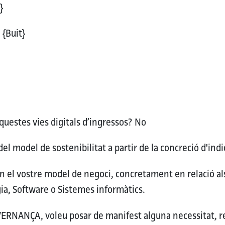
}
C
{Buit}
uestes vies digitals d’ingressos?
No
del model de sostenibilitat a partir de la concreció d'in
en el vostre model de negoci, concretament en relació al
ia, Software o Sistemes informàtics.
OVERNANÇA, voleu posar de manifest alguna necessitat, 