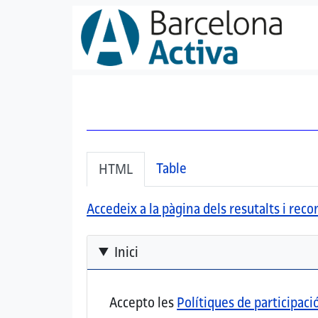
Vés al contingut
Secondary tabs
(pestanya activa)
Table
HTML
Accedeix a la pàgina dels resutalts i re
Inici
Accepto les
Polítiques de participaci