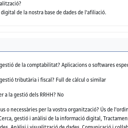
alització?
igital de la nostra base de dades de l'afiliació.
 gestió de la comptabilitat?
Aplicacions o softwares específ
gestió tributària i fiscal?
Full de càlcul o similar
per a la gestió dels RRHH?
No
us o necessàries per la vostra organització?
Ús de l'ordi
erca, gestió i anàlisi de la informació digital, Tractamen
s, Anàlisi i visualització de dades, Comunicació i col·lab