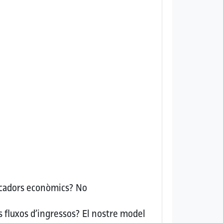
dicadors econòmics?
No
s fluxos d’ingressos?
El nostre model