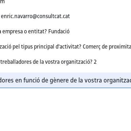
om
enric.navarro@consultcat.cat
ra empresa o entitat?
Fundació
ació pel tipus principal d'activitat?
Comerç de proximit
treballadores de la vostra organització?
2
ores en funció de gènere de la vostra organitza