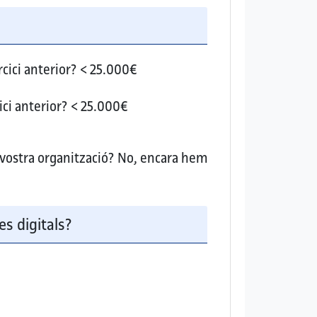
cici anterior?
< 25.000€
ici anterior?
< 25.000€
 vostra organització?
No, encara hem
es digitals?