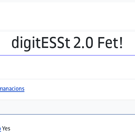
digitESSt 2.0 Fet!
comanacions
ó
Yes