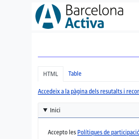
Vés al contingut
Secondary tabs
(pestanya activa)
Table
HTML
Accedeix a la pàgina dels resutalts i re
Inici
Accepto les
Polítiques de participaci