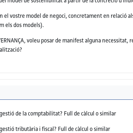
del model de sostenibilitat a partir de la concreció d'in
en el vostre model de negoci, concretament en relació al
nim els dos models).
OVERNANÇA, voleu posar de manifest alguna necessitat, 
alització?
 gestió de la comptabilitat?
Full de càlcul o similar
gestió tributària i fiscal?
Full de càlcul o similar