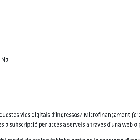
C
No
uestes vies digitals d’ingressos?
Microfinançament (cr
 o subscripció per accés a serveis a través d'una web o