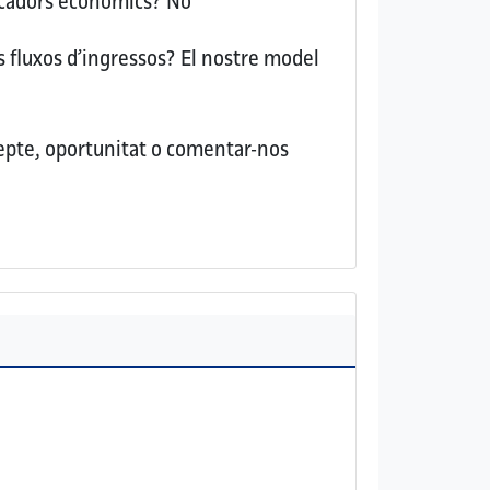
dicadors econòmics?
No
s fluxos d’ingressos?
El nostre model
repte, oportunitat o comentar-nos