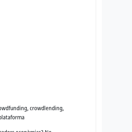
owdfunding, crowdlending,
 plataforma